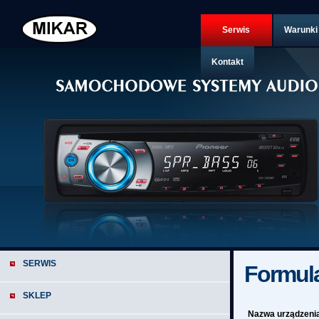
Serwis
Warunki
CAR AUDIO
Kontakt
HOME AUDIO
SERWIS
Formula
SKLEP
Nazwa urządzeni